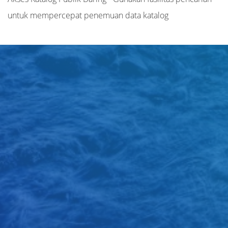
untuk mempercepat penemuan data katalog
Judul
Pengarang
Subjek
ISBN/ISSN
Tipe Koleksi
Lokasi